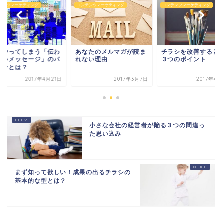
テンツマーケティング
コンテンツマーケティング
コンテンツマーケティング
くやってしまう「伝わ
あなたのメルマガが読ま
チラシを改善すると
ないメッセージ」のパ
れない理由
３つのポイント
ーンとは？
2017年4月21日
2017年3月7日
2017年4
小さな会社の経営者が陥る３つの間違っ
た思い込み
まず知って欲しい！成果の出るチラシの
基本的な型とは？