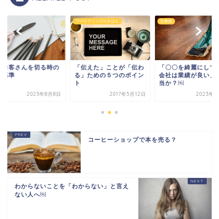
術
マーケティングのきほん
仕事術
なお客さんを切る時の
「伝えた」ことが「伝わ
「〇〇を綺麗にして
断基準
る」ための５つのポイン
会社は業績が良い」
ト
当か？￼
2023年8月8日
2017年5月12日
2023年6
コーヒーショップで本を売る？
わからないことを「わからない」と言え
ない人へ￼