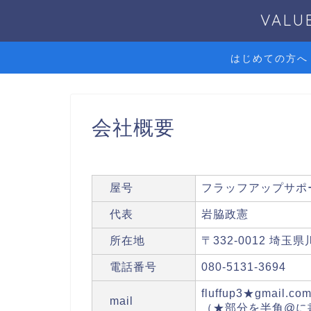
VAL
はじめての方へ
会社概要
屋号
フラッフアップサポート（
代表
岩脇政憲
所在地
〒332-0012 埼玉
電話番号
080-5131-3694
fluffup3★gmail.co
mail
（★部分を半角@に