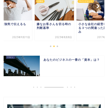
術
仕事術
マインドセット
格は強気で伝えるも
嫌なお客さんを切る時の
小さな会社の経営者
？
判断基準
る３つの間違った思
み
2023年9月11日
2023年8月8日
2017年
あなたのビジネスの一番の「資本」は？