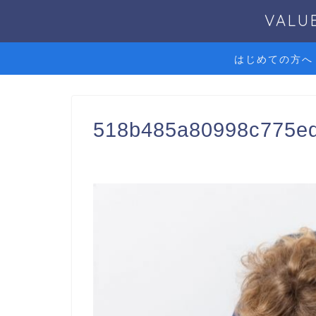
VAL
はじめての方へ
518b485a80998c775e