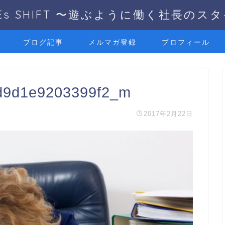
UEs SHIFT 〜遊ぶように働く社長のス
ブログ記事
メルマガ登録
プロフィール
d9d1e9203399f2_m
2017年2月22日