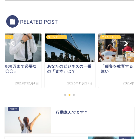
RELATED POST
ンドセット
マインドセット
マインドセット
1,000万まで必要な
あなたのビジネスの一番
「顧客を教育する」
は「〇〇」
の「資本」は？
違い
2023年12月4日
2023年11月27日
2023年9
行動進んでます？